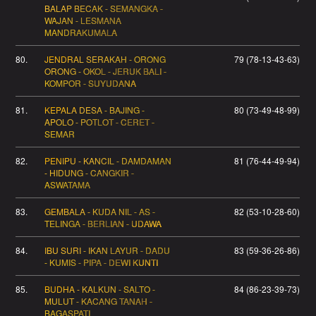
BALAP BECAK - SEMANGKA -
WAJAN - LESMANA
MANDRAKUMALA
80.
JENDRAL SERAKAH - ORONG
79 (78-13-43-63)
ORONG - OKOL - JERUK BALI -
KOMPOR - SUYUDANA
81.
KEPALA DESA - BAJING -
80 (73-49-48-99)
APOLO - POTLOT - CERET -
SEMAR
82.
PENIPU - KANCIL - DAMDAMAN
81 (76-44-49-94)
- HIDUNG - CANGKIR -
ASWATAMA
83.
GEMBALA - KUDA NIL - AS -
82 (53-10-28-60)
TELINGA - BERLIAN - UDAWA
84.
IBU SURI - IKAN LAYUR - DADU
83 (59-36-26-86)
- KUMIS - PIPA - DEWI KUNTI
85.
BUDHA - KALKUN - SALTO -
84 (86-23-39-73)
MULUT - KACANG TANAH -
BAGASPATI