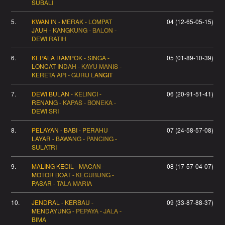
SUBALI
5.
KWAN IN - MERAK - LOMPAT
04 (12-65-05-15)
JAUH - KANGKUNG - BALON -
DEWI RATIH
6.
KEPALA RAMPOK - SINGA -
05 (01-89-10-39)
LONCAT INDAH - KAYU MANIS -
KERETA API - GURU LANGIT
7.
DEWI BULAN - KELINCI -
06 (20-91-51-41)
RENANG - KAPAS - BONEKA -
DEWI SRI
8.
PELAYAN - BABI - PERAHU
07 (24-58-57-08)
LAYAR - BAWANG - PANCING -
SULATRI
9.
MALING KECIL - MACAN -
08 (17-57-04-07)
MOTOR BOAT - KECUBUNG -
PASAR - TALA MARIA
10.
JENDRAL - KERBAU -
09 (33-87-88-37)
MENDAYUNG - PEPAYA - JALA -
BIMA