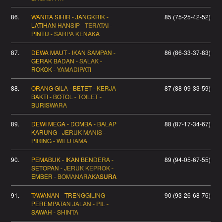
86.
WANITA SIHIR - JANGKRIK -
85 (75-25-42-52)
LATIHAN HANSIP - TERATAI -
PINTU - SARPA KENAKA
87.
DEWA MAUT - IKAN SAMPAN -
86 (86-33-37-83)
GERAK BADAN - SALAK -
ROKOK - YAMADIPATI
88.
ORANG GILA - BETET - KERJA
87 (88-09-33-59)
BAKTI - BOTOL - TOILET -
BURISWARA
89.
DEWI MEGA - DOMBA - BALAP
88 (87-17-34-67)
KARUNG - JERUK MANIS -
PIRING - WILUTAMA
90.
PEMABUK - IKAN BENDERA -
89 (94-05-67-55)
SETOPAN - JERUK KEPROK -
EMBER - BOMANARAKASURA
91.
TAWANAN - TRENGGILING -
90 (93-26-68-76)
PEREMPATAN JALAN - PIL -
SAWAH - SHINTA