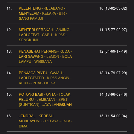
11.
KELENTENG - KELABANG -
10 (18-82-03-32)
MENYELAM - KELAPA - BIR -
SANG PAMUJI
12.
MENTERI SERAKAH - ANJING -
11 (15-77-02-27)
LARI CEPAT - SAPU - KIPAS -
SENGKUNI
13.
PENASEHAT PERANG - KUDA -
12 (04-69-17-19)
LARI GAWANG - LEMON - BOLA
LAMPU - WIBISANA
14.
PENJAGA PINTU - GAJAH -
13 (14-79-07-29)
LARI ESTAFED - KIPAS ANGIN -
KERIS - PRABU KESA
15.
POTONG BABI - ONTA - TOLAK
14 (13-96-08-46)
PELURU - JEMBATAN - SPET
(SUNTIKAN) - JAYA LANGSUAN
16.
JENDRAL - KERBAU -
15 (11-54-00-04)
MENDAYUNG - PEPAYA - JALA -
BIMA