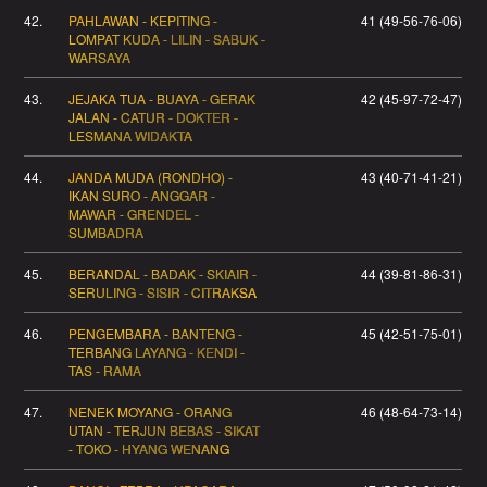
42.
PAHLAWAN - KEPITING -
41 (49-56-76-06)
LOMPAT KUDA - LILIN - SABUK -
WARSAYA
43.
JEJAKA TUA - BUAYA - GERAK
42 (45-97-72-47)
JALAN - CATUR - DOKTER -
LESMANA WIDAKTA
44.
JANDA MUDA (RONDHO) -
43 (40-71-41-21)
IKAN SURO - ANGGAR -
MAWAR - GRENDEL -
SUMBADRA
45.
BERANDAL - BADAK - SKIAIR -
44 (39-81-86-31)
SERULING - SISIR - CITRAKSA
46.
PENGEMBARA - BANTENG -
45 (42-51-75-01)
TERBANG LAYANG - KENDI -
TAS - RAMA
47.
NENEK MOYANG - ORANG
46 (48-64-73-14)
UTAN - TERJUN BEBAS - SIKAT
- TOKO - HYANG WENANG