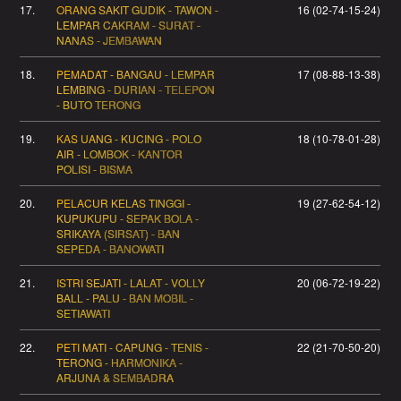
17.
ORANG SAKIT GUDIK - TAWON -
16 (02-74-15-24)
LEMPAR CAKRAM - SURAT -
NANAS - JEMBAWAN
18.
PEMADAT - BANGAU - LEMPAR
17 (08-88-13-38)
LEMBING - DURIAN - TELEPON
- BUTO TERONG
19.
KAS UANG - KUCING - POLO
18 (10-78-01-28)
AIR - LOMBOK - KANTOR
POLISI - BISMA
20.
PELACUR KELAS TINGGI -
19 (27-62-54-12)
KUPUKUPU - SEPAK BOLA -
SRIKAYA (SIRSAT) - BAN
SEPEDA - BANOWATI
21.
ISTRI SEJATI - LALAT - VOLLY
20 (06-72-19-22)
BALL - PALU - BAN MOBIL -
SETIAWATI
22.
PETI MATI - CAPUNG - TENIS -
22 (21-70-50-20)
TERONG - HARMONIKA -
ARJUNA & SEMBADRA