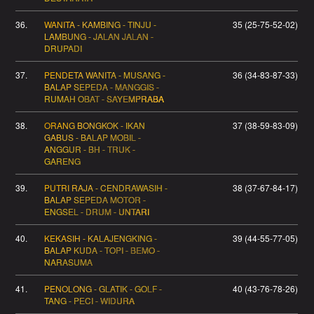
36.
WANITA - KAMBING - TINJU -
35 (25-75-52-02)
LAMBUNG - JALAN JALAN -
DRUPADI
37.
PENDETA WANITA - MUSANG -
36 (34-83-87-33)
BALAP SEPEDA - MANGGIS -
RUMAH OBAT - SAYEMPRABA
38.
ORANG BONGKOK - IKAN
37 (38-59-83-09)
GABUS - BALAP MOBIL -
ANGGUR - BH - TRUK -
GARENG
39.
PUTRI RAJA - CENDRAWASIH -
38 (37-67-84-17)
BALAP SEPEDA MOTOR -
ENGSEL - DRUM - UNTARI
40.
KEKASIH - KALAJENGKING -
39 (44-55-77-05)
BALAP KUDA - TOPI - BEMO -
NARASUMA
41.
PENOLONG - GLATIK - GOLF -
40 (43-76-78-26)
TANG - PECI - WIDURA