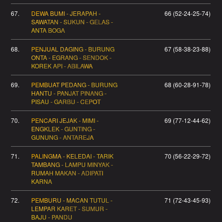
67.
DEWA BUMI - JERAPAH -
66 (52-24-25-74)
SAWATAN - SUKUN - GELAS -
ANTA BOGA
68.
PENJUAL DAGING - BURUNG
67 (58-38-23-88)
ONTA - EGRANG - SENDOK -
KOREK API - ABILAWA
69.
PEMBUAT PEDANG - BURUNG
68 (60-28-91-78)
HANTU - PANJAT PINANG -
PISAU - GARBU - CEPOT
70.
PENCARI JEJAK - MIMI -
69 (77-12-44-62)
ENGKLEK - GUNTING -
GUNUNG - ANTAREJA
71.
PALINGMA - KELEDAI - TARIK
70 (56-22-29-72)
TAMBANG - LAMPU MINYAK -
RUMAH MAKAN - ADIPATI
KARNA
72.
PEMBURU - MACAN TUTUL -
71 (72-43-45-93)
LEMPAR KARET - SUMUR -
BAJU - PANDU