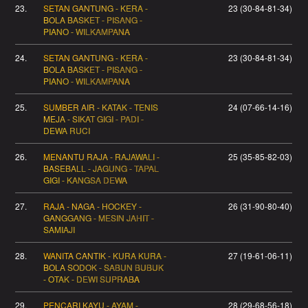
23.
SETAN GANTUNG - KERA -
23 (30-84-81-34)
BOLA BASKET - PISANG -
PIANO - WILKAMPANA
24.
SETAN GANTUNG - KERA -
23 (30-84-81-34)
BOLA BASKET - PISANG -
PIANO - WILKAMPANA
25.
SUMBER AIR - KATAK - TENIS
24 (07-66-14-16)
MEJA - SIKAT GIGI - PADI -
DEWA RUCI
26.
MENANTU RAJA - RAJAWALI -
25 (35-85-82-03)
BASEBALL - JAGUNG - TAPAL
GIGI - KANGSA DEWA
27.
RAJA - NAGA - HOCKEY -
26 (31-90-80-40)
GANGGANG - MESIN JAHIT -
SAMIAJI
28.
WANITA CANTIK - KURA KURA -
27 (19-61-06-11)
BOLA SODOK - SABUN BUBUK
- OTAK - DEWI SUPRABA
29.
PENCARI KAYU - AYAM -
28 (29-68-56-18)