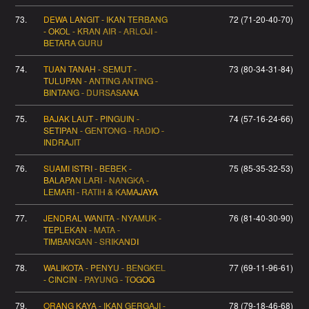
73.
DEWA LANGIT - IKAN TERBANG
72 (71-20-40-70)
- OKOL - KRAN AIR - ARLOJI -
BETARA GURU
74.
TUAN TANAH - SEMUT -
73 (80-34-31-84)
TULUPAN - ANTING ANTING -
BINTANG - DURSASANA
75.
BAJAK LAUT - PINGUIN -
74 (57-16-24-66)
SETIPAN - GENTONG - RADIO -
INDRAJIT
76.
SUAMI ISTRI - BEBEK -
75 (85-35-32-53)
BALAPAN LARI - NANGKA -
LEMARI - RATIH & KAMAJAYA
77.
JENDRAL WANITA - NYAMUK -
76 (81-40-30-90)
TEPLEKAN - MATA -
TIMBANGAN - SRIKANDI
78.
WALIKOTA - PENYU - BENGKEL
77 (69-11-96-61)
- CINCIN - PAYUNG - TOGOG
79.
ORANG KAYA - IKAN GERGAJI -
78 (79-18-46-68)