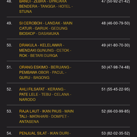
48.
BANCI - ZEBRA - UPACARA
47 (50-92-21-42)
BENDERA - TANGGA - HOTEL -
STUNA
49.
SI CEROBOH - LANDAK - MAIN
48 (46-00-79-50)
CATUR - GARUK - GEDUNG
BIOSKOP - DASAMUKA
50.
DRAKULA - KELELAWAR -
49 (41-80-70-30)
MENDAKI GUNUNG - CETOK -
ROK - BETARI DURGA
51.
ORANG ESKIMO - BERUANG -
50 (47-98-74-48)
PEMBAWA OBOR - PACUL -
GURU - BAGONG
52.
AHLI FILSAFAT - KERANG -
51 (55-45-22-95)
PATE LELE - TEBU - CELANA -
NARODO
53.
RAJA LAUT - IKAN PAUS - MAIN
52 (66-03-99-85)
TALI - MATAHARI - DOMPET -
ANTASENA
54.
PENJUAL SILAT - IKAN DURI -
53 (82-02-35-52)