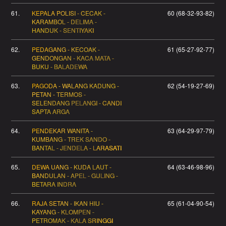
61.
KEPALA POLISI - CECAK -
60 (68-32-93-82)
KARAMBOL - DELIMA -
HANDUK - SENTIYAKI
62.
PEDAGANG - KECOAK -
61 (65-27-92-77)
GENDONGAN - KACA MATA -
BUKU - BALADEWA
63.
PAGODA - WALANG KADUNG -
62 (54-19-27-69)
PETAN - TERMOS -
SELENDANG PELANGI - CANDI
SAPTA ARGA
64.
PENDEKAR WANITA -
63 (64-29-97-79)
KUMBANG - TREK SANDO -
BANTAL - JENDELA - LARASATI
65.
DEWA UANG - KUDA LAUT -
64 (63-46-98-96)
BANDULAN - APEL - GULING -
BETARA INDRA
66.
RAJA SETAN - IKAN HIU -
65 (61-04-90-54)
KAYANG - KLOMPEN -
PETROMAK - KALA SRINGGI