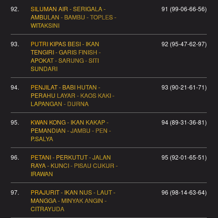
92.
SILUMAN AIR - SERIGALA -
91 (99-06-66-56)
AMBULAN - BAMBU - TOPLES -
WITAKSINI
93.
PUTRI KIPAS BESI - IKAN
92 (95-47-62-97)
TENGIRI - GARIS FINISH -
APOKAT - SARUNG - SITI
SUNDARI
94.
PENJILAT - BABI HUTAN -
93 (90-21-61-71)
PERAHU LAYAR - KAOS KAKI -
LAPANGAN - DURNA
95.
KWAN KONG - IKAN KAKAP -
94 (89-31-36-81)
PEMANDIAN - JAMBU - PEN -
P.SALYA
96.
PETANI - PERKUTUT - JALAN
95 (92-01-65-51)
RAYA - KUNCI - PISAU CUKUR -
IRAWAN
97.
PRAJURIT - IKAN NUS - LAUT -
96 (98-14-63-64)
MANGGA - MINYAK ANGIN -
CITRAYUDA