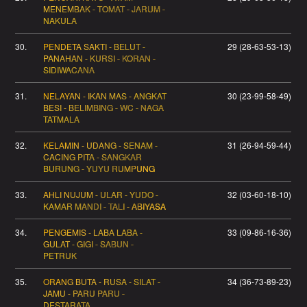
MENEMBAK - TOMAT - JARUM -
NAKULA
30.
PENDETA SAKTI - BELUT -
29 (28-63-53-13)
PANAHAN - KURSI - KORAN -
SIDIWACANA
31.
NELAYAN - IKAN MAS - ANGKAT
30 (23-99-58-49)
BESI - BELIMBING - WC - NAGA
TATMALA
32.
KELAMIN - UDANG - SENAM -
31 (26-94-59-44)
CACING PITA - SANGKAR
BURUNG - YUYU RUMPUNG
33.
AHLI NUJUM - ULAR - YUDO -
32 (03-60-18-10)
KAMAR MANDI - TALI - ABIYASA
34.
PENGEMIS - LABA LABA -
33 (09-86-16-36)
GULAT - GIGI - SABUN -
PETRUK
35.
ORANG BUTA - RUSA - SILAT -
34 (36-73-89-23)
JAMU - PARU PARU -
DESTARATA