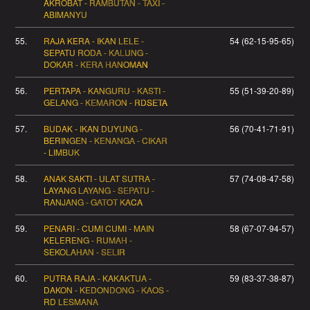
AKROBAT - RAMBUTAN - TAXI -
ABIMANYU
55.
RAJA KERA - IKAN LELE -
54 (62-15-95-65)
SEPATU RODA - KALUNG -
DOKAR - KERA HANOMAN
56.
PERTAPA - KANGURU - KASTI -
55 (51-39-20-89)
GELANG - KEMARON - RDSETA
57.
BUDAK - IKAN DUYUNG -
56 (70-41-71-91)
BERINGEN - KENANGA - CIKAR
- LIMBUK
58.
ANAK SAKTI - ULAT SUTRA -
57 (74-08-47-58)
LAYANG LAYANG - SEPATU -
RANJANG - GATOT KACA
59.
PENARI - CUMI CUMI - MAIN
58 (67-07-94-57)
KELERENG - RUMAH -
SEKOLAHAN - SELIR
60.
PUTRA RAJA - KAKAKTUA -
59 (83-37-38-87)
DAKON - KEDONDONG - KAOS -
RD LESMANA