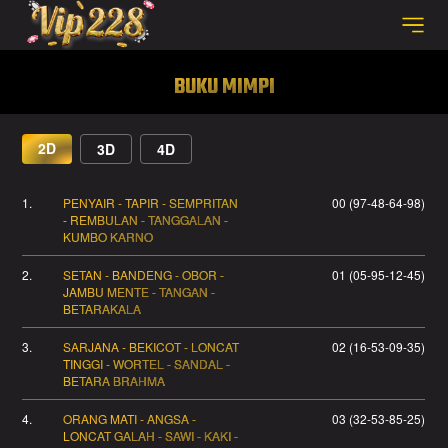
BUKU MIMPI
2D
3D
4D
1.
PENYAIR - TAPIR - SEMPRITAN
00 (97-48-64-98)
- REMBULAN - TANGGALAN -
KUMBO KARNO
2.
SETAN - BANDENG - OBOR -
01 (05-95-12-45)
JAMBU MENTE - TANGAN -
BETARAKALA
3.
SARJANA - BEKICOT - LONCAT
02 (16-53-09-35)
TINGGI - WORTEL - SANDAL -
BETARA BRAHMA
4.
ORANG MATI - ANGSA -
03 (32-53-85-25)
LONCAT GALAH - SAWI - KAKI -